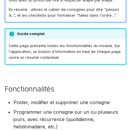
vous avez un protocole fixe à respecter étape par étape.
En résumé : utilisez le cahier de consignes pour dire "pensez
c
à...", et les checklists pour formaliser "faites dans l'ordre...".
h
e
Guide complet
Cette page présente toutes les fonctionnalités du module. Sur
l'application, un bouton d'information en haut de chaque page
ouvre un résumé contextuel.
Fonctionnalités
Poster, modifier et supprimer une consigne
Programmer une consigne sur un ou plusieurs
jours, avec récurrence (quotidienne,
hebdomadaire, etc.)