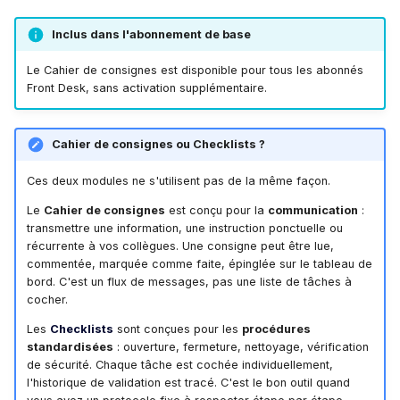
Consignes épinglées
i
Inclus dans l'abonnement de base
o
Ce que vous voyez sur une
carte consigne
Le Cahier de consignes est disponible pour tous les abonnés
n
Front Desk, sans activation supplémentaire.
d
Planification et récurrence
e
Cahier de consignes ou Checklists ?
Filtrer par date
l
Ces deux modules ne s'utilisent pas de la même façon.
Outil de recherche
a
Le
Cahier de consignes
est conçu pour la
communication
:
transmettre une information, une instruction ponctuelle ou
r
Commentaires
récurrente à vos collègues. Une consigne peut être lue,
commentée, marquée comme faite, épinglée sur le tableau de
e
bord. C'est un flux de messages, pas une liste de tâches à
Pièces jointes
cocher.
c
Les
Checklists
sont conçues pour les
procédures
Application mobile
h
standardisées
: ouverture, fermeture, nettoyage, vérification
de sécurité. Chaque tâche est cochée individuellement,
e
Conseils d'utilisation
l'historique de validation est tracé. C'est le bon outil quand
r