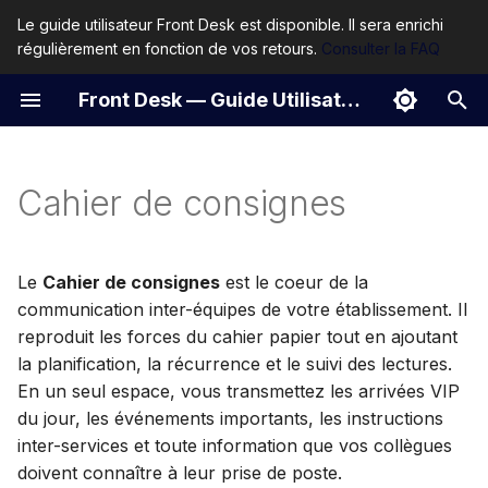
Le guide utilisateur Front Desk est disponible. Il sera enrichi
régulièrement en fonction de vos retours.
Consulter la FAQ
I
Front Desk — Guide Utilisateur
n
Fonctionnalités
i
t
Cahier de consignes
Vue d'ensemble
i
Catégories
a
Le
Cahier de consignes
est le coeur de la
Consignes
l
communication inter-équipes de votre établissement. Il
reproduit les forces du cahier papier tout en ajoutant
i
Créer une consigne
la planification, la récurrence et le suivi des lectures.
s
En un seul espace, vous transmettez les arrivées VIP
Actions disponibles sur
du jour, les événements importants, les instructions
a
une consigne
inter-services et toute information que vos collègues
t
doivent connaître à leur prise de poste.